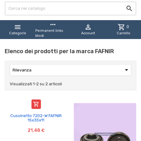

more_horiz


shopping_cart
0
Permanent links
Categorie
Account
Carrello
block
Elenco dei prodotti per la marca FAFNIR

Rilevanza
Visualizzati 1-2 su 2 articoli

Cuscinetto 7202-W FAFNIR
15x35x11
21,48 €