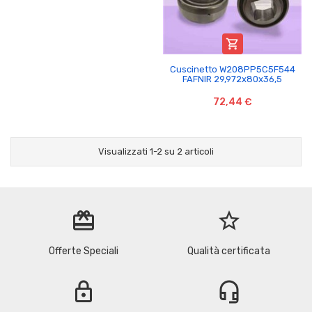

Cuscinetto W208PP5C5F544
FAFNIR 29,972x80x36,5
72,44 €
Visualizzati 1-2 su 2 articoli
redeem
star_border
Offerte Speciali
Qualità certificata
lock
headset_mic