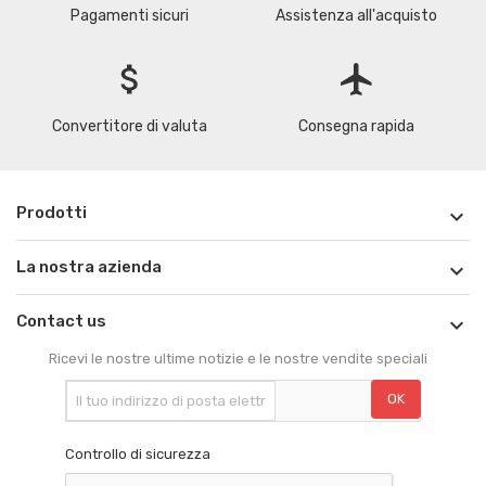
Pagamenti sicuri
Assistenza all'acquisto
attach_money
flight
Convertitore di valuta
Consegna rapida
Prodotti

La nostra azienda

Contact us

Ricevi le nostre ultime notizie e le nostre vendite speciali
Controllo di sicurezza