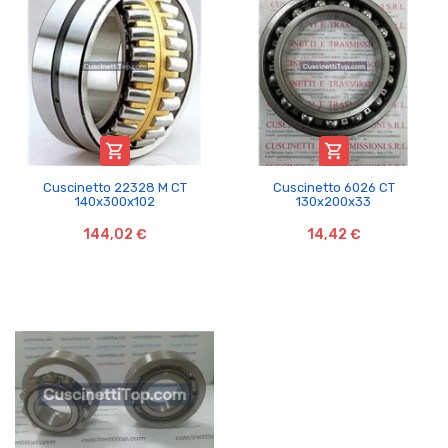


Cuscinetto 22328 M CT
Cuscinetto 6026 CT
140x300x102
130x200x33
144,02 €
14,42 €