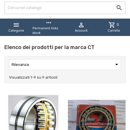

more_horiz


shopping_cart
0
Permanent links
Categorie
Account
Carrello
block
Elenco dei prodotti per la marca CT

Rilevanza
Visualizzati 1-9 su 9 articoli