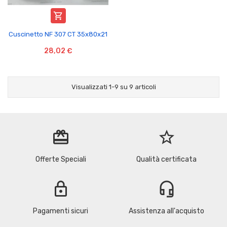

Cuscinetto NF 307 CT 35x80x21
28,02 €
Visualizzati 1-9 su 9 articoli
redeem
star_border
Offerte Speciali
Qualità certificata
lock
headset_mic
Pagamenti sicuri
Assistenza all'acquisto