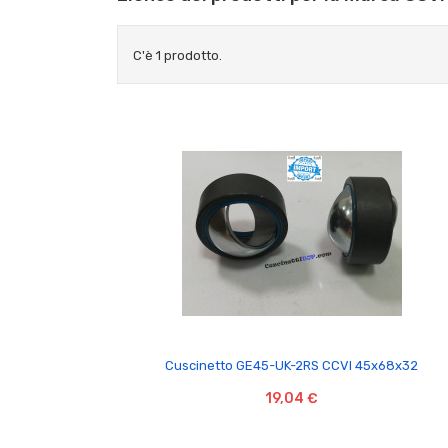
C'è 1 prodotto.

Cuscinetto GE45-UK-2RS CCVI 45x68x32
19,04 €