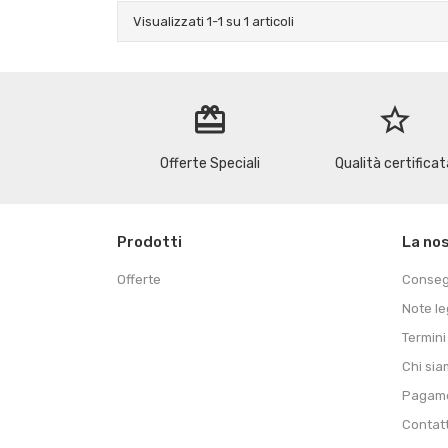
Visualizzati 1-1 su 1 articoli
redeem
star_border
Offerte Speciali
Qualità certificat
Prodotti
La no
Offerte
Conse
Note le
Termini
Chi si
Pagame
Contat