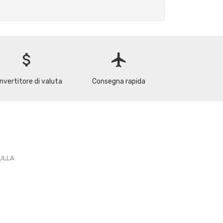
attach_money
flight
nvertitore di valuta
Consegna rapida
PULLA