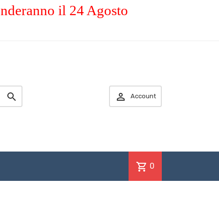
enderanno il 24 Agosto


Account
shopping_cart
0