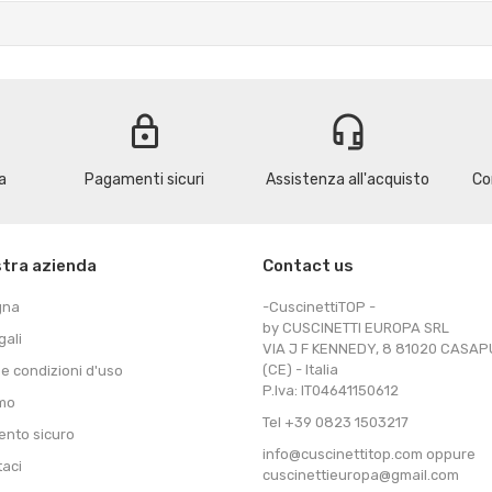
lock
headset_mic
a
Pagamenti sicuri
Assistenza all'acquisto
Co
stra azienda
Contact us
gna
-CuscinettiTOP -
by CUSCINETTI EUROPA SRL
gali
VIA J F KENNEDY, 8 81020 CASA
(CE) - Italia
 e condizioni d'uso
P.Iva: IT04641150612
amo
Tel +39 0823 1503217
nto sicuro
info@cuscinettitop.com oppure
taci
cuscinettieuropa@gmail.com