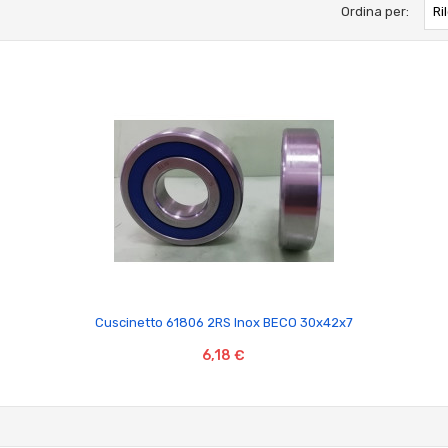
Ordina per:
Ri

Cuscinetto 61806 2RS Inox BECO 30x42x7
6,18 €