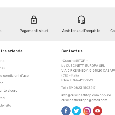
lock
headset_mic
a
Pagamenti sicuri
Assistenza all'acquisto
Co
stra azienda
Contact us
gna
-CuscinettiTOP -
by CUSCINETTI EUROPA SRL
gali
VIA J F KENNEDY, 8 81020 CASA
(CE) - Italia
 e condizioni d'uso
P.Iva: IT04641150612
amo
Tel +39 0823 1503217
nto sicuro
info@cuscinettitop.com oppure
taci
cuscinettieuropa@gmail.com
el sito