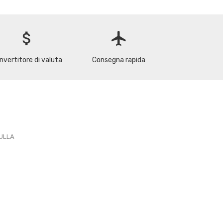
attach_money
flight
nvertitore di valuta
Consegna rapida
PULLA