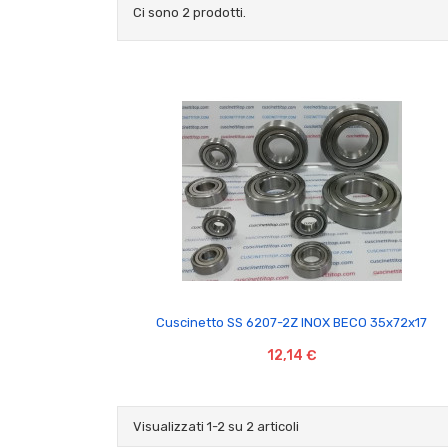
Ci sono 2 prodotti.

Cuscinetto SS 6207-2Z INOX BECO 35x72x17
12,14 €
Visualizzati 1-2 su 2 articoli