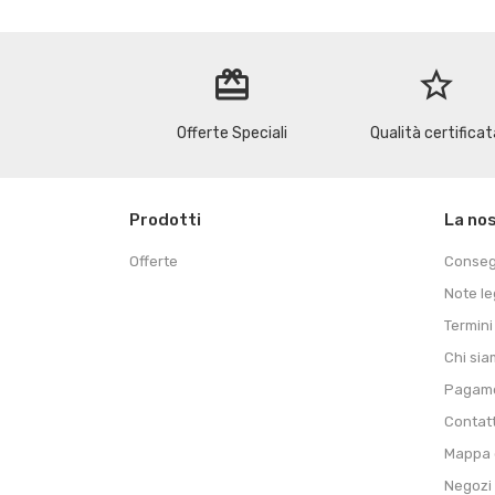
redeem
star_border
Offerte Speciali
Qualità certificat
Prodotti
La no
Offerte
Conse
Note le
Termini
Chi si
Pagame
Contat
Mappa d
Negozi