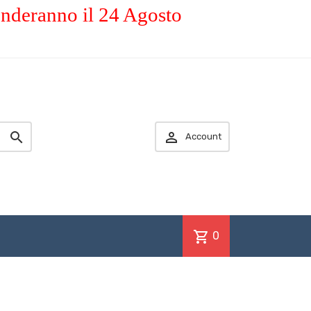
enderanno il 24 Agosto


Account
shopping_cart
0