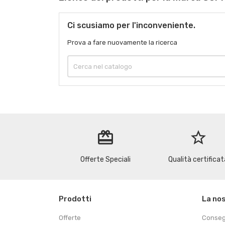
Ci scusiamo per l'inconveniente.
Prova a fare nuovamente la ricerca
redeem
star_border
Offerte Speciali
Qualità certificat
Prodotti
La no
Offerte
Conse