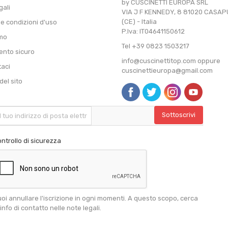
by CUSCINETTI EUROPA SRL
gali
VIA J F KENNEDY, 8 81020 CASA
(CE) - Italia
 e condizioni d'uso
P.Iva: IT04641150612
amo
Tel +39 0823 1503217
nto sicuro
info@cuscinettitop.com oppure
taci
cuscinettieuropa@gmail.com
el sito
ntrollo di sicurezza
oi annullare l'iscrizione in ogni momenti. A questo scopo, cerca
 info di contatto nelle note legali.