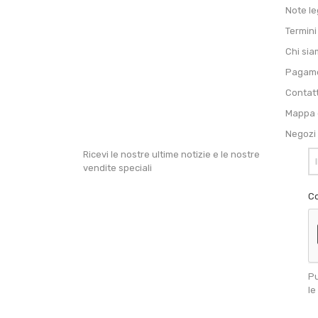
Note le
Termini
Chi si
Pagame
Contat
Mappa d
Negozi
Ricevi le nostre ultime notizie e le nostre
vendite speciali
Co
Pu
le