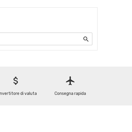

attach_money
flight
nvertitore di valuta
Consegna rapida