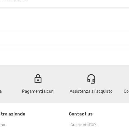
lock
headset_mic
a
Pagamenti sicuri
Assistenza all'acquisto
Co
stra azienda
Contact us
gna
-CuscinettiTOP -