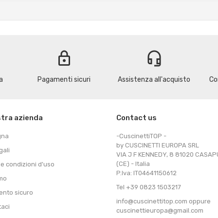
lock
headset_mic
a
Pagamenti sicuri
Assistenza all'acquisto
Co
stra azienda
Contact us
gna
-CuscinettiTOP -
by CUSCINETTI EUROPA SRL
gali
VIA J F KENNEDY, 8 81020 CASA
(CE) - Italia
 e condizioni d'uso
P.Iva: IT04641150612
amo
Tel +39 0823 1503217
nto sicuro
info@cuscinettitop.com oppure
taci
cuscinettieuropa@gmail.com