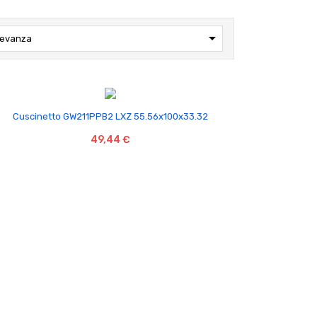

levanza

Cuscinetto GW211PPB2 LXZ 55.56x100x33.32
49,44 €