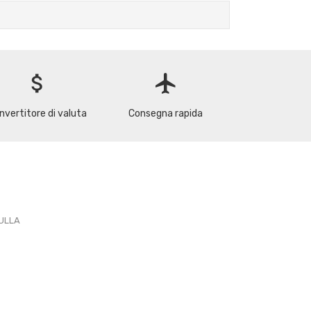
attach_money
flight
nvertitore di valuta
Consegna rapida
PULLA