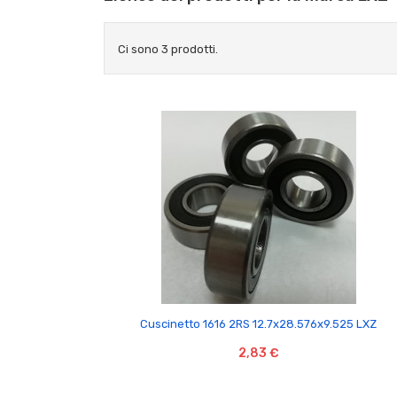
Ci sono 3 prodotti.

Cuscinetto 1616 2RS 12.7x28.576x9.525 LXZ
2,83 €