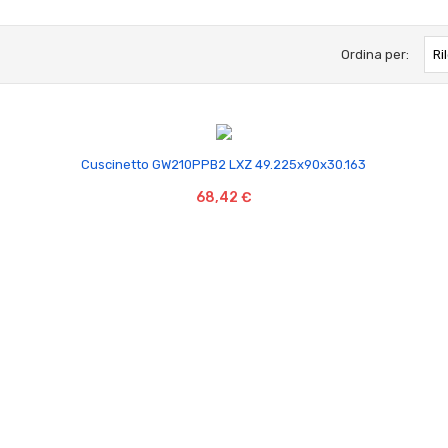
Ordina per:
Ri

Cuscinetto GW210PPB2 LXZ 49.225x90x30.163
68,42 €