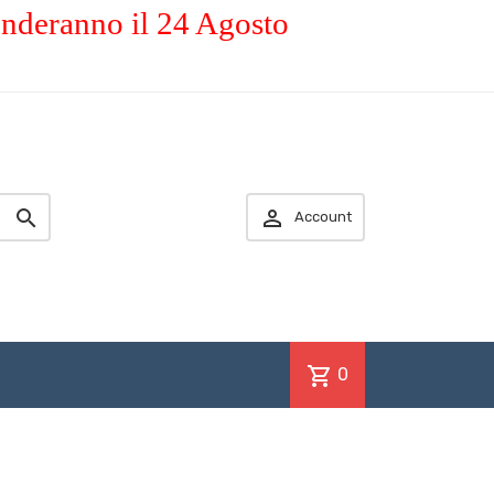
enderanno il 24 Agosto


Account
shopping_cart
0