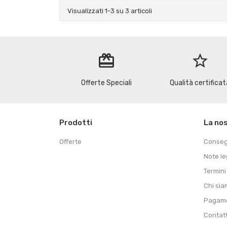
Visualizzati 1-3 su 3 articoli
redeem
star_border
Offerte Speciali
Qualità certificat
Prodotti
La no
Offerte
Conse
Note le
Termini
Chi si
Pagame
Contat