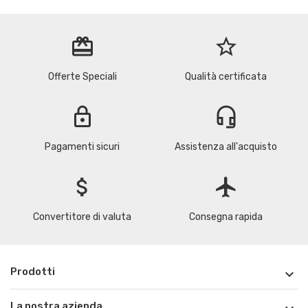
redeem
star_border
Offerte Speciali
Qualità certificata
lock
headset_mic
Pagamenti sicuri
Assistenza all'acquisto
attach_money
flight
Convertitore di valuta
Consegna rapida
Prodotti

La nostra azienda