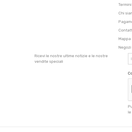
Termini
Chi si
Pagame
Contat
Mappa d
Negozi
Ricevi le nostre ultime notizie e le nostre
vendite speciali
Co
Pu
le