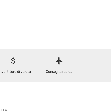
attach_money
flight
nvertitore di valuta
Consegna rapida
PULLA