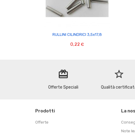

RULLINI CILINDRICI 3,5x17,8
0,22 €
redeem
star_border
Offerte Speciali
Qualità certificat
Prodotti
La no
Offerte
Conse
Note le