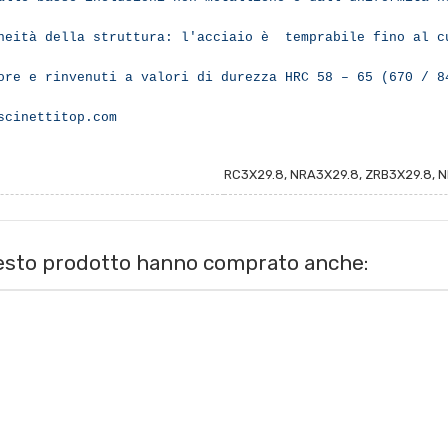
eneità della struttura: l'acciaio è temprabile fino al 
ore e rinvenuti a valori di durezza HRC 58 – 65 (670 / 8
scinettitop.com
RC3X29.8, NRA3X29.8, ZRB3X29.8, NR
uesto prodotto hanno comprato anche: