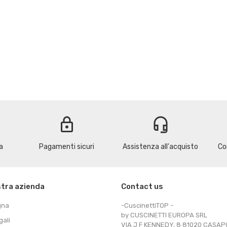
lock
headset_mic
a
Pagamenti sicuri
Assistenza all'acquisto
Co
stra azienda
Contact us
gna
-CuscinettiTOP -
by CUSCINETTI EUROPA SRL
gali
VIA J F KENNEDY, 8 81020 CASA