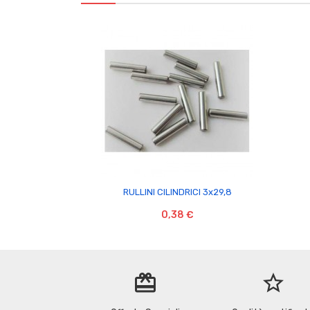

RULLINI CILINDRICI 3x29,8
0,38 €
redeem
star_border