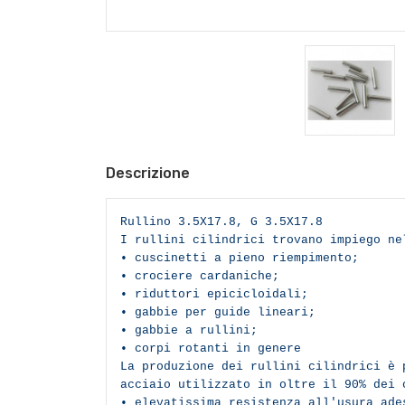
Descrizione
Rullino 3.5X17.8, G
3.5X17.8
I rullini cilindrici trovano impiego ne
• cuscinetti a pieno riempimento;
• crociere cardaniche;
• riduttori epicicloidali;
• gabbie per guide lineari;
• gabbie a rullini;
• corpi rotanti in genere
La produzione dei rullini cilindrici è 
acciaio utilizzato in oltre il 90% dei 
• elevatissima resistenza all'usura ad