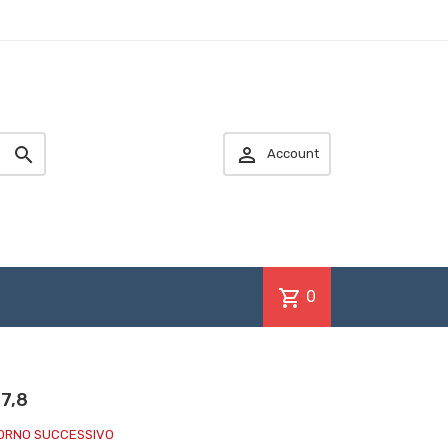


Account
shopping_cart
0
17,8
IORNO SUCCESSIVO