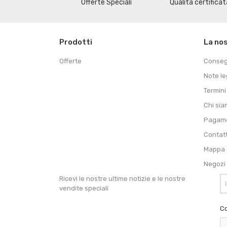
Offerte Speciali
Qualità certificat
Prodotti
La no
Offerte
Conse
Note le
Termini
Chi si
Pagame
Contat
Mappa d
Negozi
Ricevi le nostre ultime notizie e le nostre
vendite speciali
Co