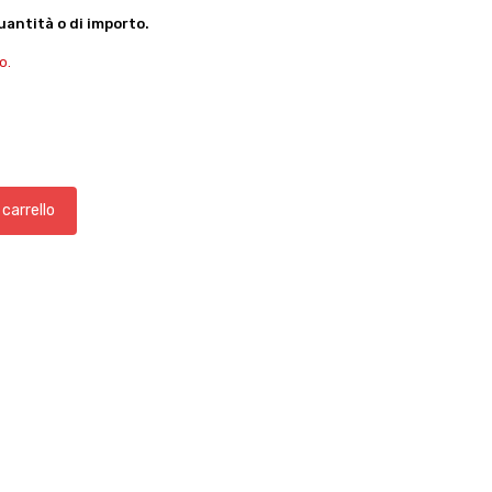
antità o di importo.
o.
 carrello