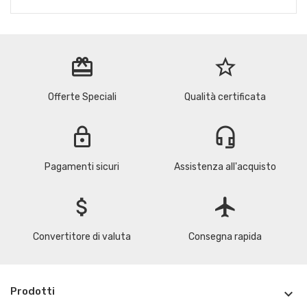
redeem
star_border
Offerte Speciali
Qualità certificata
lock
headset_mic
Pagamenti sicuri
Assistenza all'acquisto
attach_money
flight
Convertitore di valuta
Consegna rapida
Prodotti
