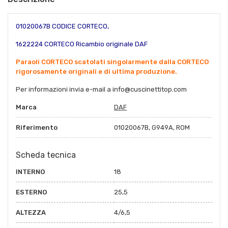
01020067B
CODICE CORTECO,
1622224 CORTECO Ricambio originale DAF
Paraoli CORTECO scatolati singolarmente dalla CORTECO
rigorosamente originali e di ultima produzione.
Per informazioni invia e-mail a
info@cuscinettitop.co
m
Marca
DAF
Riferimento
01020067B, G949A, ROM
Scheda tecnica
INTERNO
18
ESTERNO
25,5
ALTEZZA
4/6,5