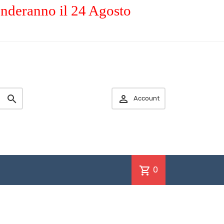
enderanno il 24 Agosto


Account
shopping_cart
0