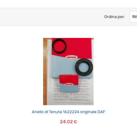
Ordina per:
Ri

Anello di Tenuta 1622224 originale DAF
24,02 €