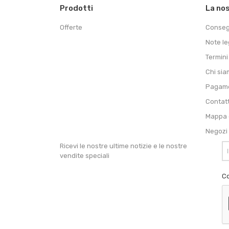
Prodotti
La no
Offerte
Conse
Note le
Termini
Chi si
Pagame
Contat
Mappa d
Negozi
Ricevi le nostre ultime notizie e le nostre
vendite speciali
Co