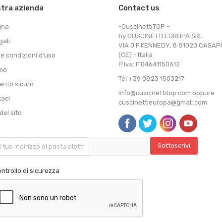
stra azienda
Contact us
gna
-CuscinettiTOP -
by CUSCINETTI EUROPA SRL
gali
VIA J F KENNEDY, 8 81020 CASA
(CE) - Italia
 e condizioni d'uso
P.Iva: IT04641150612
amo
Tel +39 0823 1503217
nto sicuro
info@cuscinettitop.com oppure
taci
cuscinettieuropa@gmail.com
el sito
ntrollo di sicurezza