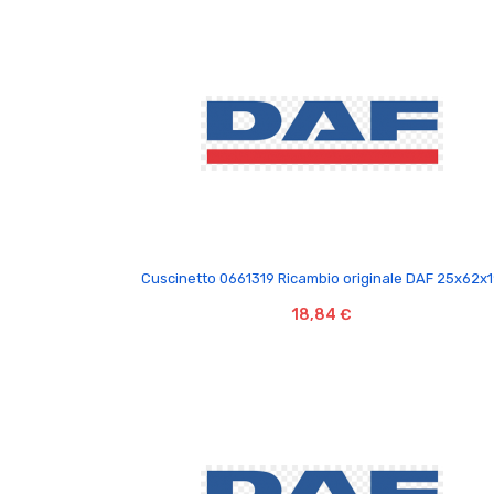

Cuscinetto 0661319 Ricambio originale DAF 25x62x
18,84 €