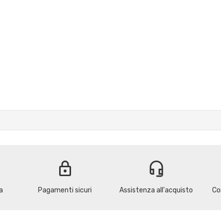
lock
headset_mic
a
Pagamenti sicuri
Assistenza all'acquisto
Co