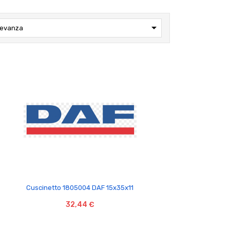

levanza

Cuscinetto 1805004 DAF 15x35x11
32,44 €