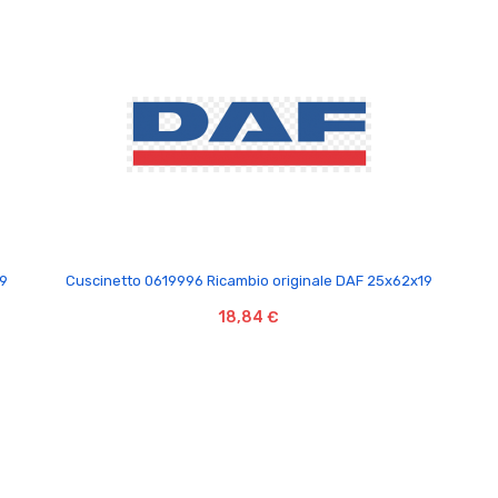

19
Cuscinetto 0619996 Ricambio originale DAF 25x62x19
18,84 €