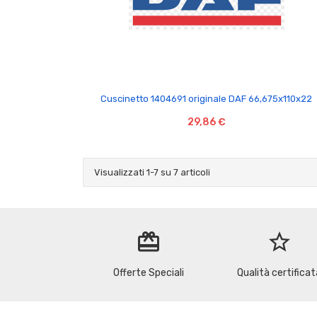

Cuscinetto 1404691 originale DAF 66,675x110x22
29,86 €
Visualizzati 1-7 su 7 articoli
redeem
star_border
Offerte Speciali
Qualità certificat