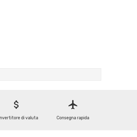
attach_money
flight
nvertitore di valuta
Consegna rapida