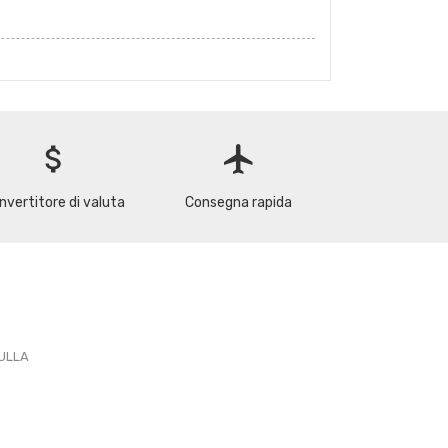
attach_money
flight
nvertitore di valuta
Consegna rapida
PULLA