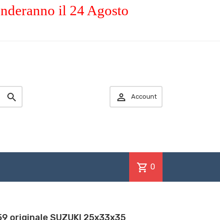
enderanno il 24 Agosto


Account
shopping_cart
0
9 originale SUZUKI 25x33x35