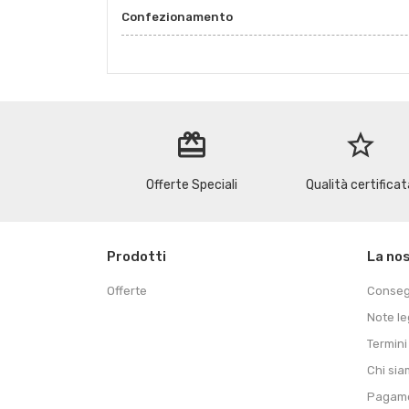
Confezionamento
redeem
star_border
Offerte Speciali
Qualità certificat
Prodotti
La no
Offerte
Conse
Note le
Termini
Chi si
Pagame