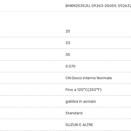
BHKM2535JU, 09263-25059, 092632
25
33
35
0.070
CN:Gioco interno Normale
Fino a 120°C(250°F)
gabbia in acciaio
Standard
SUZUKI E ALTRE