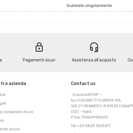
Scatolato singolarmente
lock
headset_mic
a
Pagamenti sicuri
Assistenza all'acquisto
Co
stra azienda
Contact us
gna
-CuscinettiTOP -
by CUSCINETTI EUROPA SRL
gali
VIA J F KENNEDY, 8 81020 CASA
(CE) - Italia
 e condizioni d'uso
P.Iva: IT04641150612
amo
Tel +39 0823 1503217
nto sicuro