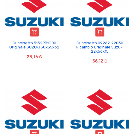


Cuscinetto 51529­31G00
Cuscinetto 09262-22030
Originale SUZUKI 30x55x32
Ricambio Originale Suzuki
22x56x15
28,16 €
56,12 €