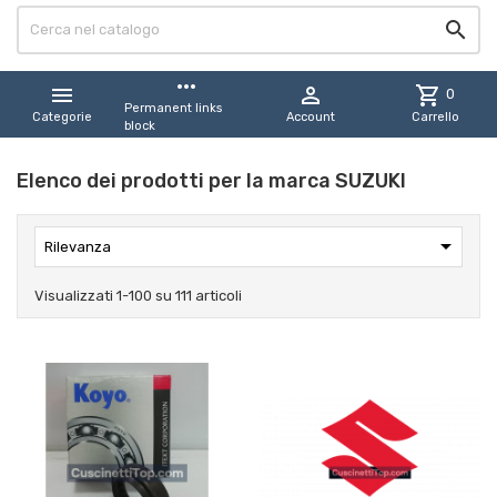

more_horiz


shopping_cart
0
Permanent links
Categorie
Account
Carrello
block
Elenco dei prodotti per la marca SUZUKI

Rilevanza
Visualizzati 1-100 su 111 articoli