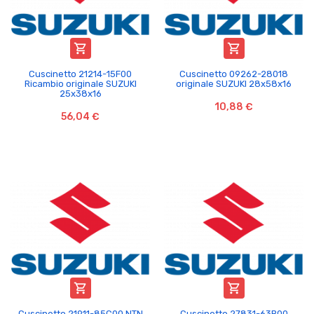


Cuscinetto 21214-15F00
Cuscinetto 09262-28018
Ricambio originale SUZUKI
originale SUZUKI 28x58x16
25x38x16
10,88 €
56,04 €


Cuscinetto 21911-85C00 NTN
Cuscinetto 27831-63B00