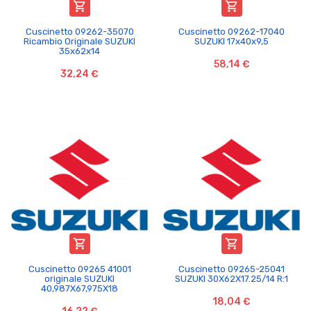


Cuscinetto 09262-35070
Cuscinetto 09262-17040
Ricambio Originale SUZUKI
SUZUKI 17x40x9,5
35x62x14
58,14 €
32,24 €


Cuscinetto 09265 41001
Cuscinetto 09265-25041
originale SUZUKI
SUZUKI 30X62X17.25/14 R:1
40,987X67,975X18
18,04 €