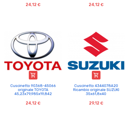
24,12 €
24,12 €


Cuscinetto 90368-45066
Cuscinetto 4344078A20
originale TOYOTA
Ricambio originale SUZUKI
45,23x79,985x19,842
35x61,8x40
24,12 €
29,12 €