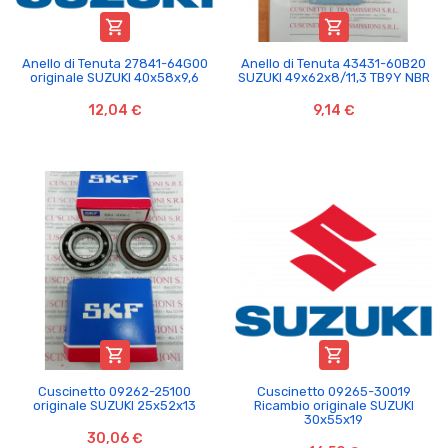


Anello di Tenuta 27841-64G00
Anello di Tenuta 43431-60B20
originale SUZUKI 40x58x9,6
SUZUKI 49x62x8/11,3 TB9Y NBR
12,04 €
9,14 €


Cuscinetto 09262-25100
Cuscinetto 09265-30019
originale SUZUKI 25x52x13
Ricambio originale SUZUKI
30x55x19
30,06 €