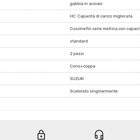
gabbia in acciaio
HC: Capacità di carico migliorata
Cuscinetto serie metrica con capacit
standard
2 pezzi
Cono+coppa
SUZUKI
Scatolato singolarmente
lock
headset_mic