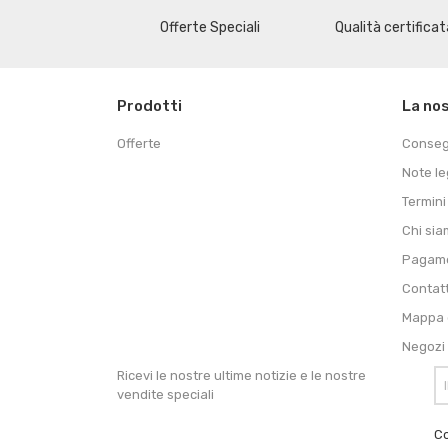
Offerte Speciali
Qualità certificat
Prodotti
La no
Offerte
Conse
Note le
Termini
Chi si
Pagame
Contat
Mappa d
Negozi
Ricevi le nostre ultime notizie e le nostre
vendite speciali
Co