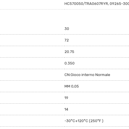
HC570050/TRA0607RYR, 09265-3001
30
72
20.75
0.350
CN:Gioco interno Normale
MM 0,05
19
14
-30°C+120°C (250°F )