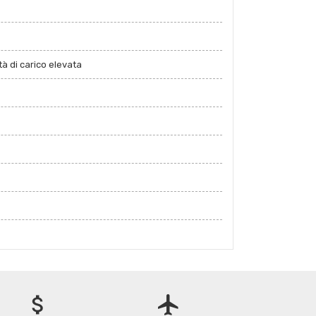
à di carico elevata
attach_money
flight