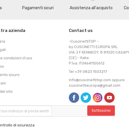
a
Pagamenti sicuri
Assistenza all'acquisto
Co
stra azienda
Contact us
gna
-CuscinettiTOP -
by CUSCINETTI EUROPA SRL
gali
VIA J F KENNEDY, 8 81020 CASA
(CE) - Italia
 e condizioni d'uso
P.Iva: IT04641150612
amo
Tel +39 0823 1503217
nto sicuro
info@cuscinettitop.com oppure
taci
cuscinettieuropa@gmail.com
el sito
ntrollo di sicurezza