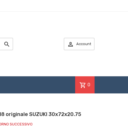


Account
shopping_cart
0
8 originale SUZUKI 30x72x20.75
IORNO SUCCESSIVO