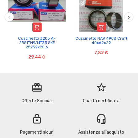


Cuscinetto 3205 A-
Cuscinetto NAV 4908 Craft
2RS1TN9/MT33 SKF
40x62x22
25x52x20,6
7,82 €
29,44 €
redeem
star_border
Offerte Speciali
Qualità certificata
lock
headset_mic
Pagamenti sicuri
Assistenza all'acquisto