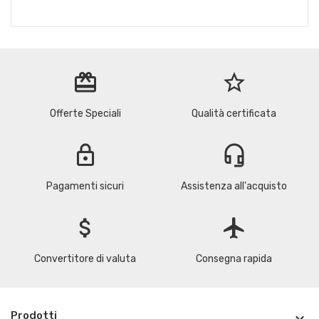
redeem
star_border
Offerte Speciali
Qualità certificata
lock
headset_mic
Pagamenti sicuri
Assistenza all'acquisto
attach_money
flight
Convertitore di valuta
Consegna rapida
Prodotti
