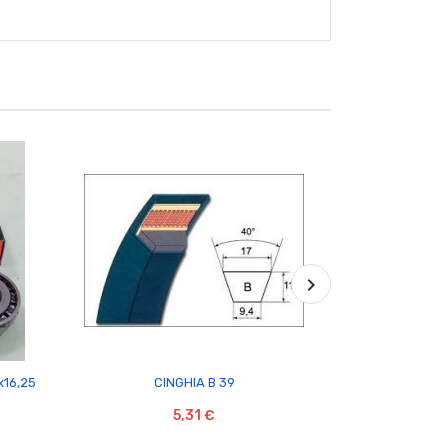

x16,25
CINGHIA B 39
CI
5,31 €