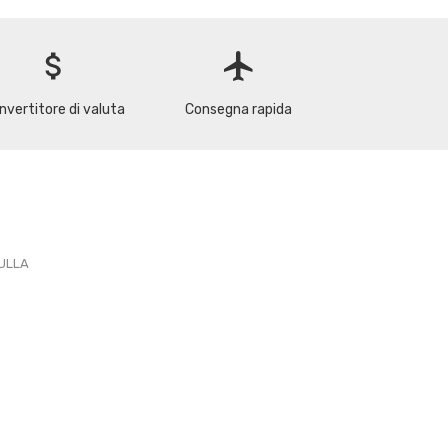
attach_money
flight
nvertitore di valuta
Consegna rapida
PULLA