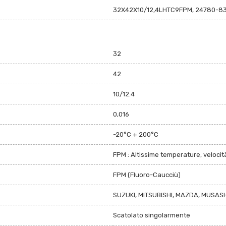
32X42X10/12,4LHTC9FPM, 24780-83
32
42
10/12.4
0,016
-20°C + 200°C
FPM : Altissime temperature, velocità
FPM (Fluoro-Caucciù)
SUZUKI, MITSUBISHI, MAZDA, MUSASH
Scatolato singolarmente