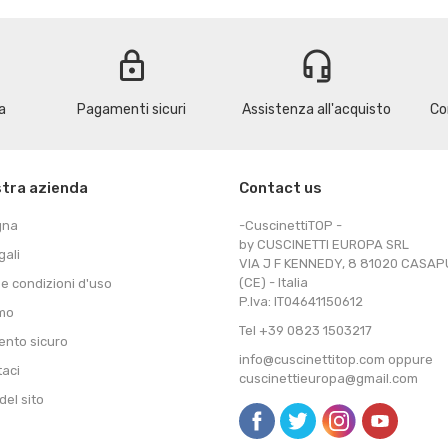
lock
headset_mic
a
Pagamenti sicuri
Assistenza all'acquisto
Co
stra azienda
Contact us
gna
-CuscinettiTOP -
by CUSCINETTI EUROPA SRL
gali
VIA J F KENNEDY, 8 81020 CASA
(CE) - Italia
 e condizioni d'uso
P.Iva: IT04641150612
amo
Tel +39 0823 1503217
nto sicuro
info@cuscinettitop.com oppure
taci
cuscinettieuropa@gmail.com
el sito