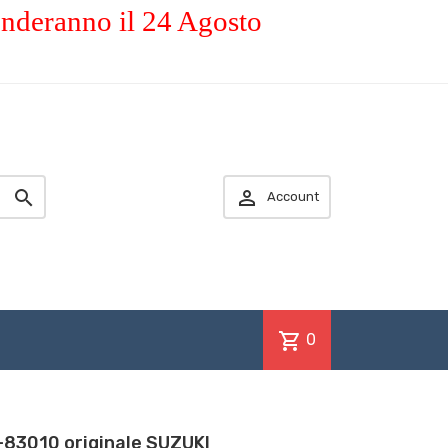
enderanno il 24 Agosto


Account
shopping_cart
0
-83010 originale SUZUKI