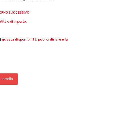
IORNO SUCCESSIVO
ità o di importo.
E
questa disponibilità, puoi ordinare e la
 carrello