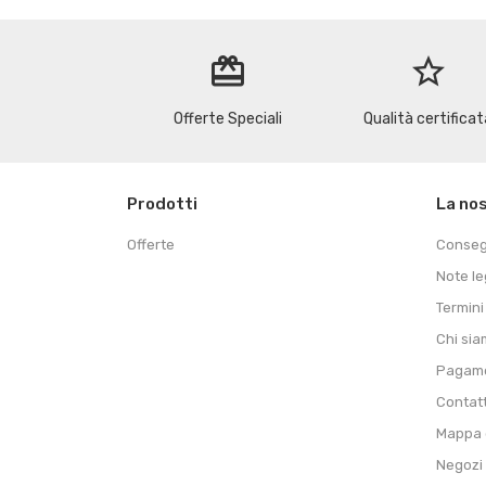
redeem
star_border
Offerte Speciali
Qualità certificat
Prodotti
La no
Offerte
Conse
Note le
Termini
Chi si
Pagame
Contat
Mappa d
Negozi