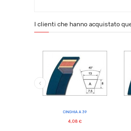
I clienti che hanno acquistato q

CINGHIA A 39
4,08 €