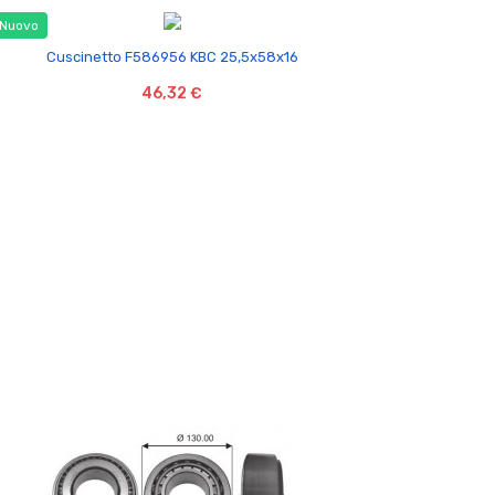
Nuovo

Cuscinetto F586956 KBC 25,5x58x16
46,32 €