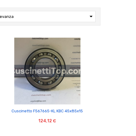

levanza

Cuscinetto F567665-KL KBC 45x85x15
124,12 €