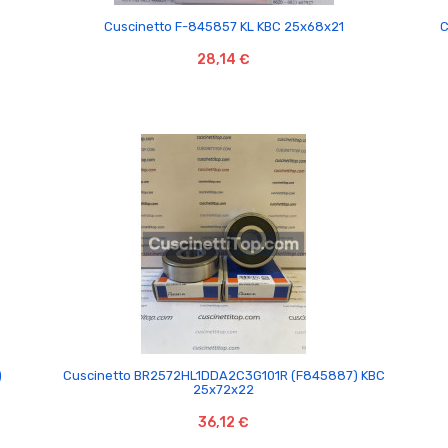

Cuscinetto F-845857 KL KBC 25x68x21
C
28,14 €

)
Cuscinetto BR2572HL1DDA2C3G101R (F845887) KBC
25x72x22
36,12 €