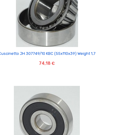

Cuscinetto JH 307749/10 KBC (55x110x39) Weight 1,7
74,18 €