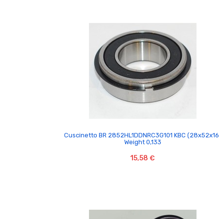

Cuscinetto BR 2852HL1DDNRC3G101 KBC (28x52x16
Weight 0,133
15,58 €