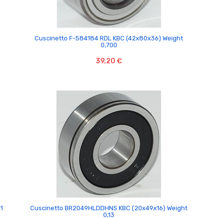

Cuscinetto F-584184 RDL KBC (42x80x36) Weight
0,700
39,20 €

21
Cuscinetto BR2049HLDDHNS KBC (20x49x16) Weight
0,13