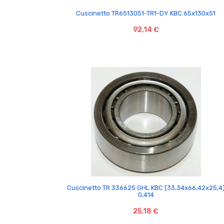

Cuscinetto TR6513051-TR1-DY KBC 65x130x51
92,14 €

Cuscinetto TR 336625 GHL KBC (33,34x66,42x25,4
0,414
25,18 €