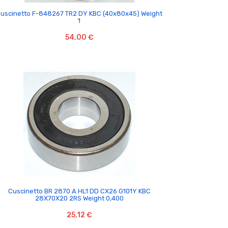

uscinetto F-848267 TR2 DY KBC (40x80x45) Weight
1
54,00 €

Cuscinetto BR 2870 A HL1 DD CX26 G101Y KBC
28X70X20 2RS Weight 0,400
25,12 €