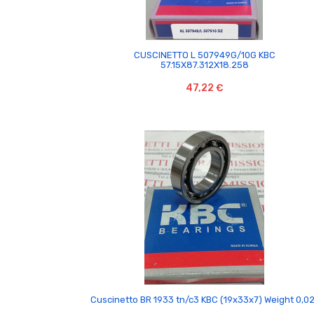

CUSCINETTO L 507949G/10G KBC
57.15X87.312X18.258
47,22 €

Cuscinetto BR 1933 tn/c3 KBC (19x33x7) Weight 0,0