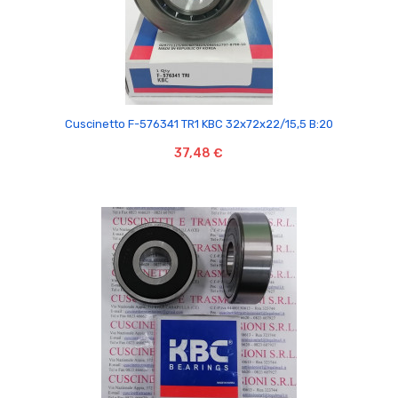

Cuscinetto F-576341 TR1 KBC 32x72x22/15,5 B:20
37,48 €