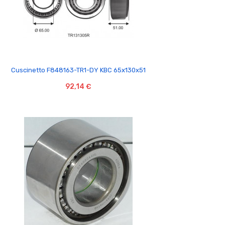

Cuscinetto F848163-TR1-DY KBC 65x130x51
92,14 €