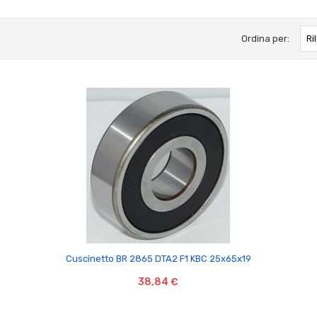
Ordina per:
Ri

Cuscinetto BR 2865 DTA2 F1 KBC 25x65x19
38,84 €