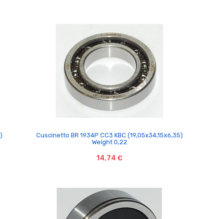

)
Cuscinetto BR 1934P CC3 KBC (19,05x34,15x6,35)
Weight 0,22
14,74 €