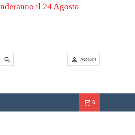
enderanno il 24 Agosto


Account
shopping_cart
0