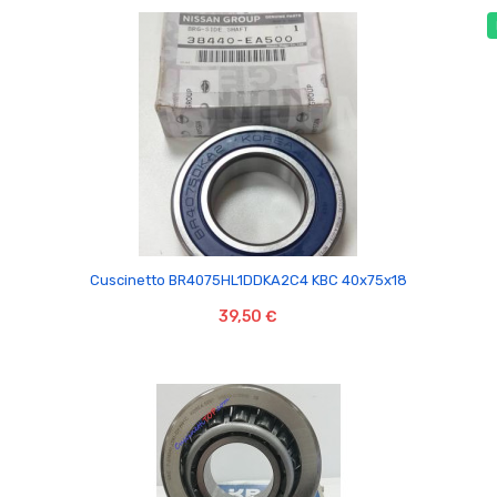

Cuscinetto BR4075HL1DDKA2C4 KBC 40x75x18
39,50 €