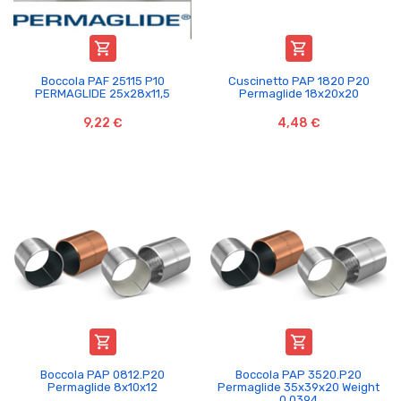


Boccola PAF 25115 P10
Cuscinetto PAP 1820 P20
PERMAGLIDE 25x28x11,5
Permaglide 18x20x20
9,22 €
4,48 €


Boccola PAP 0812.P20
Boccola PAP 3520.P20
Permaglide 8x10x12
Permaglide 35x39x20 Weight
0,0394