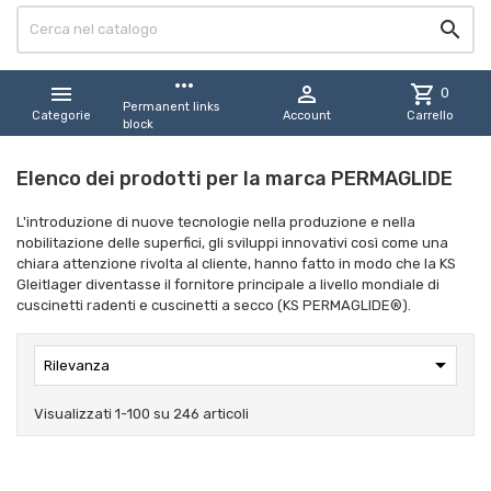

more_horiz


shopping_cart
0
Permanent links
Categorie
Account
Carrello
block
Elenco dei prodotti per la marca PERMAGLIDE
L'introduzione di nuove tecnologie nella produzione e nella
nobilitazione delle superfici, gli sviluppi innovativi così come una
chiara attenzione rivolta al cliente, hanno fatto in modo che la KS
Gleitlager diventasse il fornitore principale a livello mondiale di
cuscinetti radenti e cuscinetti a secco (KS PERMAGLIDE®).

Rilevanza
Visualizzati 1-100 su 246 articoli