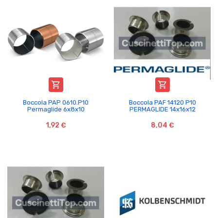


Boccola PAP 0610.P10
Boccola PAF 14120 P10
Permaglide 6x8x10
PERMAGLIDE 14x16x12
1,92 €
8,04 €