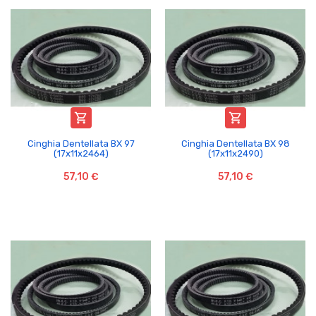


Cinghia Dentellata BX 97
Cinghia Dentellata BX 98
(17x11x2464)
(17x11x2490)
57,10 €
57,10 €