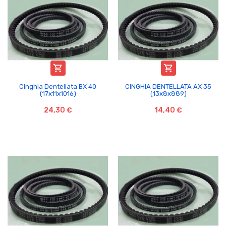


Cinghia Dentellata BX 40
CINGHIA DENTELLATA AX 35
(17x11x1016)
(13x8x889)
24,30 €
14,40 €