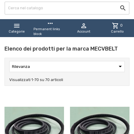

more_horiz


shopping_cart
0
Permanent links
Categorie
Account
Carrello
block
Elenco dei prodotti per la marca MECVBELT

Rilevanza
Visualizzati 1-70 su 70 articoli