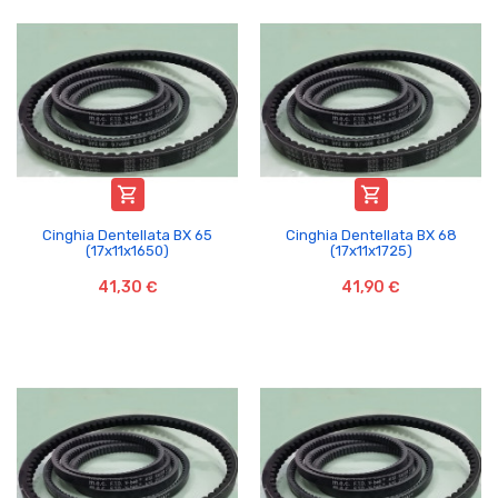


Cinghia Dentellata BX 65
Cinghia Dentellata BX 68
(17x11x1650)
(17x11x1725)
41,30 €
41,90 €