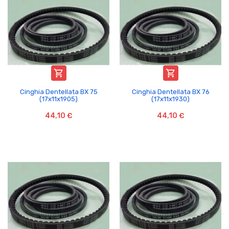


Cinghia Dentellata BX 75
Cinghia Dentellata BX 76
(17x11x1905)
(17x11x1930)
44,10 €
44,10 €