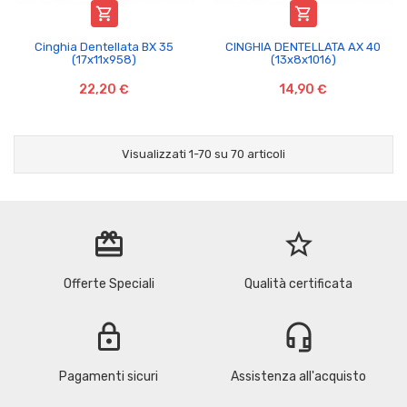


Cinghia Dentellata BX 35
CINGHIA DENTELLATA AX 40
(17x11x958)
(13x8x1016)
22,20 €
14,90 €
Visualizzati 1-70 su 70 articoli
redeem
star_border
Offerte Speciali
Qualità certificata
lock
headset_mic
Pagamenti sicuri
Assistenza all'acquisto