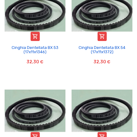


Cinghia Dentellata BX 53
Cinghia Dentellata BX 54
(17x11x1346)
(17x11x1372)
32,30 €
32,30 €

