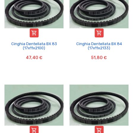


Cinghia Dentellata BX 83
Cinghia Dentellata BX 84
(17x11x2100)
(17x11x2133)
47,40 €
51,80 €

