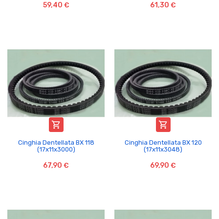
59,40 €
61,30 €


Cinghia Dentellata BX 118
Cinghia Dentellata BX 120
(17x11x3000)
(17x11x3048)
67,90 €
69,90 €