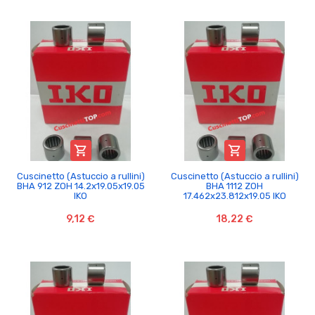


Cuscinetto (Astuccio a rullini)
Cuscinetto (Astuccio a rullini)
BHA 912 ZOH 14.2x19.05x19.05
BHA 1112 ZOH
IKO
17.462x23.812x19.05 IKO
9,12 €
18,22 €