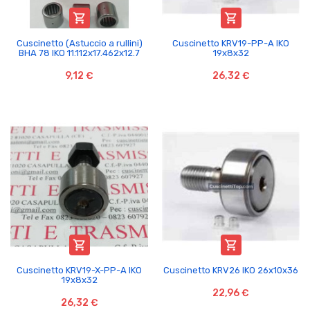


Cuscinetto (Astuccio a rullini)
Cuscinetto KRV19-PP-A IKO
BHA 78 IKO 11.112x17.462x12.7
19x8x32
9,12 €
26,32 €


Cuscinetto KRV19-X-PP-A IKO
Cuscinetto KRV26 IKO 26x10x36
19x8x32
22,96 €
26,32 €