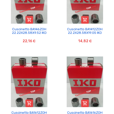


Cuscinetto BA146ZOH
Cuscinetto BA1412ZOH
22.22X28.58X9.52 IKO
22.2X28.58X19.05 IKO
22,16 €
14,82 €


Cuscinetto BA1612ZOH
Cuscinetto BA1616ZOH