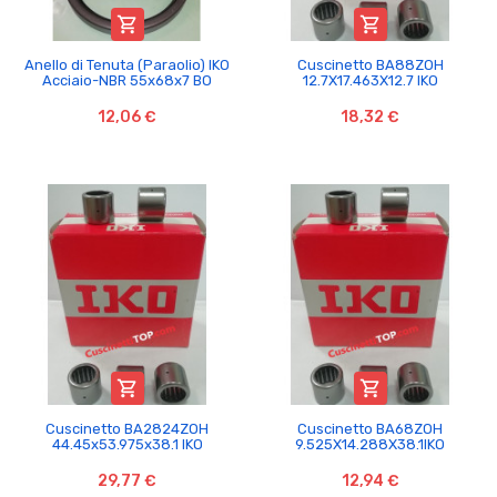


Anello di Tenuta (Paraolio) IKO
Cuscinetto BA88ZOH
Acciaio-NBR 55x68x7 BO
12.7X17.463X12.7 IKO
12,06 €
18,32 €


Cuscinetto BA2824ZOH
Cuscinetto BA68ZOH
44.45x53.975x38.1 IKO
9.525X14.288X38.1IKO
29,77 €
12,94 €