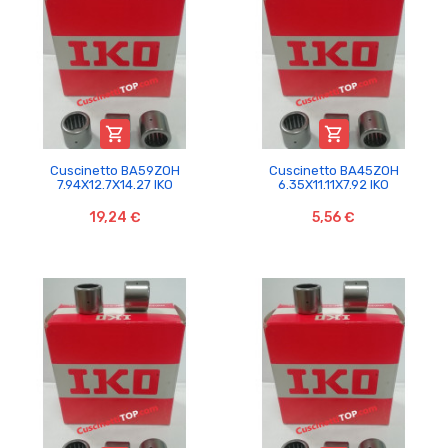


Cuscinetto BA59ZOH
Cuscinetto BA45ZOH
7.94X12.7X14.27 IKO
6.35X11.11X7.92 IKO
19,24 €
5,56 €