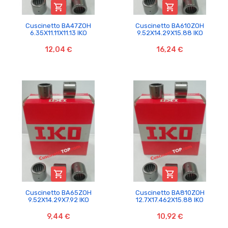


Cuscinetto BA47ZOH
Cuscinetto BA610ZOH
6.35X11.11X11.13 IKO
9.52X14.29X15.88 IKO
12,04 €
16,24 €


Cuscinetto BA65ZOH
Cuscinetto BA810ZOH
9.52X14.29X7.92 IKO
12.7X17.462X15.88 IKO
9,44 €
10,92 €