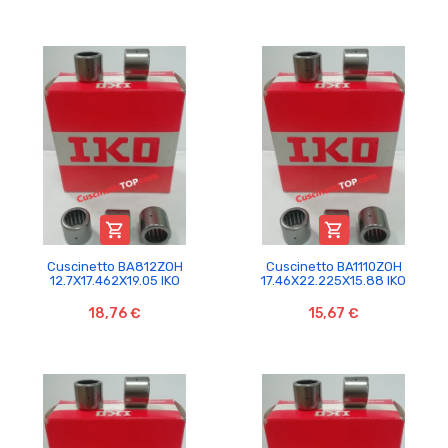


Cuscinetto BA812ZOH
Cuscinetto BA1110ZOH
12.7X17.462X19.05 IKO
17.46X22.225X15.88 IKO
18,76 €
15,67 €