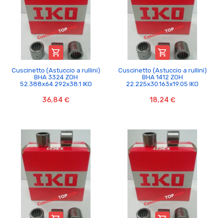


Cuscinetto (Astuccio a rullini)
Cuscinetto (Astuccio a rullini)
BHA 3324 ZOH
BHA 1412 ZOH
52.388x64.292x38.1 IKO
22.225x30.163x19.05 IKO
36,84 €
18,24 €