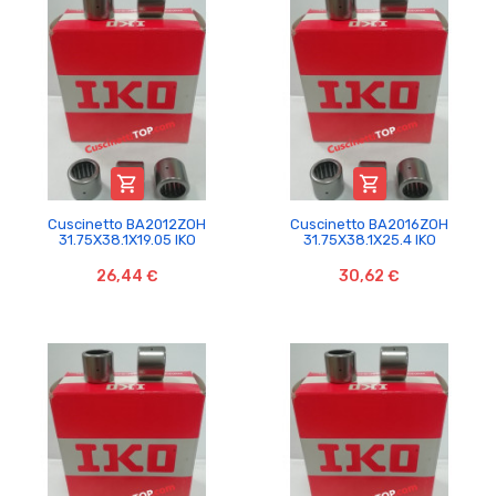


Cuscinetto BA2012ZOH
Cuscinetto BA2016ZOH
31.75X38.1X19.05 IKO
31.75X38.1X25.4 IKO
26,44 €
30,62 €