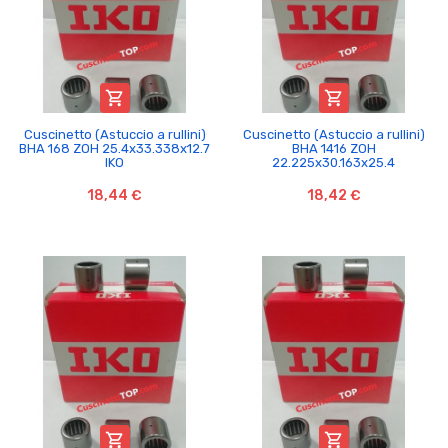


Cuscinetto (Astuccio a rullini)
Cuscinetto (Astuccio a rullini)
BHA 168 ZOH 25.4x33.338x12.7
BHA 1416 ZOH
IKO
22.225x30.163x25.4
18,44 €
18,42 €

