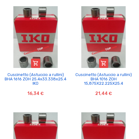


Cuscinetto (Astuccio a rullini)
Cuscinetto (Astuccio a rullini)
BHA 1616 ZOH 25.4x33.338x25.4
BHA 1016 ZOH
IKO
15,875X22.225X25.4
16,34 €
21,44 €