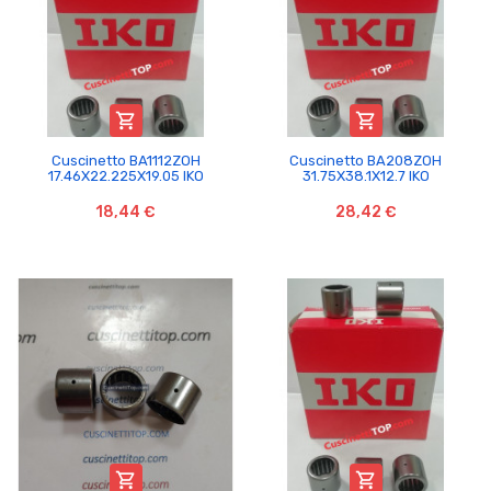


Cuscinetto BA1112ZOH
Cuscinetto BA208ZOH
17.46X22.225X19.05 IKO
31.75X38.1X12.7 IKO
18,44 €
28,42 €

