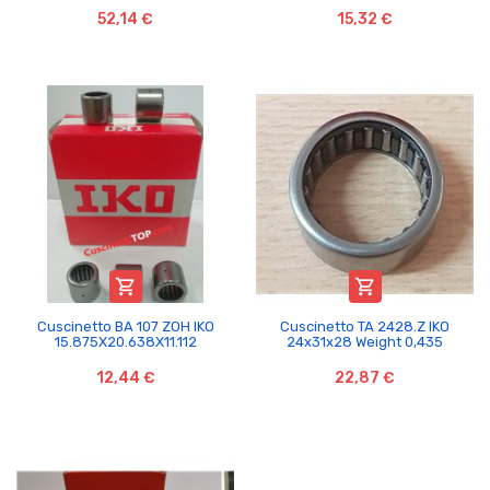
52,14 €
15,32 €


Cuscinetto BA 107 ZOH IKO
Cuscinetto TA 2428.Z IKO
15.875X20.638X11.112
24x31x28 Weight 0,435
12,44 €
22,87 €