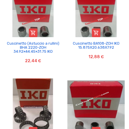


Cuscinetto (Astuccio a rullini)
Cuscinetto BA108-ZOH IKO
BHA 2220-ZOH
15.875X20.638X7.92
34.92×44.45×31.75 IKO
12,88 €
22,44 €