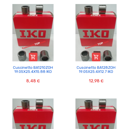


Cuscinetto BA1210ZOH
Cuscinetto BA128ZOH
19.05X25.4X15.88 IKO
19.05X25.4X12.7 IKO
8,48 €
12,98 €