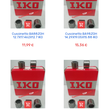


Cuscinetto BA88ZOH
Cuscinetto BA98ZOH
12.7X17.462X12.7 IKO
14.29X19.05X15.88 IKO
11,99 €
15,36 €

