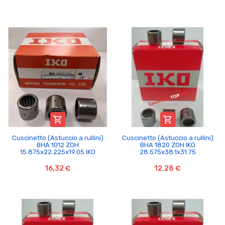


Cuscinetto (Astuccio a rullini)
Cuscinetto (Astuccio a rullini)
BHA 1012 ZOH
BHA 1820 ZOH IKO
15.875x22.225x19.05 IKO
28.575x38.1x31.75
16,32 €
12,28 €