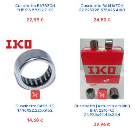
Cuscinetto BA78ZOH
Cuscinetto BA1416ZOH
11.15X15.88X12.7 IKO
22.225X28.575X25.4 IKO
22,88 €
24,82 €


Cuscinetto BA116 IKO
Cuscinetto (Astuccio a rullini)
17.46X22.225X9.52
BHA 2216 IKO
34.925x44.45x25.4
14,68 €
32,96 €