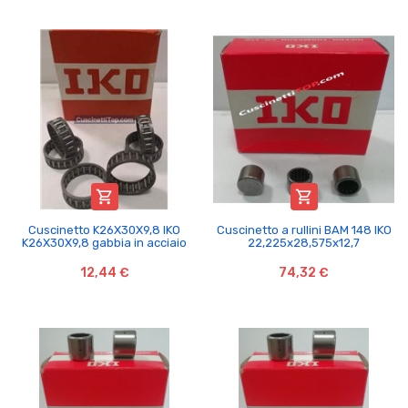


Cuscinetto K26X30X9,8 IKO
Cuscinetto a rullini BAM 148 IKO
K26X30X9,8 gabbia in acciaio
22,225x28,575x12,7
12,44 €
74,32 €