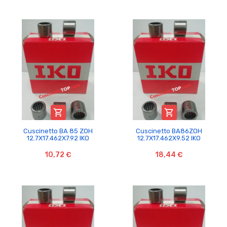


Cuscinetto BA 85 ZOH
Cuscinetto BA86ZOH
12.7X17.462X7.92 IKO
12.7X17.462X9.52 IKO
10,72 €
18,44 €