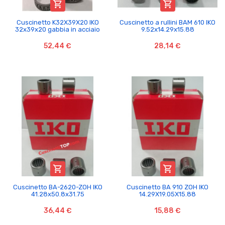


Cuscinetto K32X39X20 IKO
Cuscinetto a rullini BAM 610 IKO
32x39x20 gabbia in acciaio
9.52x14.29x15.88
52,44 €
28,14 €


Cuscinetto BA-2620-ZOH IKO
Cuscinetto BA 910 ZOH IKO
41.28x50.8x31.75
14.29X19.05X15.88
36,44 €
15,88 €