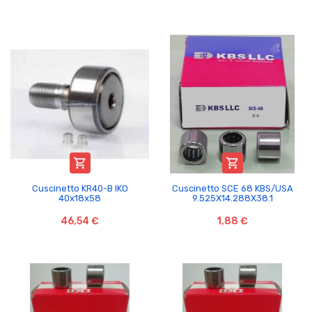


Cuscinetto KR40-B IKO
Cuscinetto SCE 68 KBS/USA
40x18x58
9.525X14.288X38.1
46,54 €
1,88 €