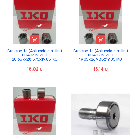


Cuscinetto (Astuccio a rullini)
Cuscinetto (Astuccio a rullini)
BHA 1312 ZOH
BHA 1212 ZOH
20.637x28.575x19.05 IKO
19.05x26.988x19.05 IKO
18,02 €
15,14 €