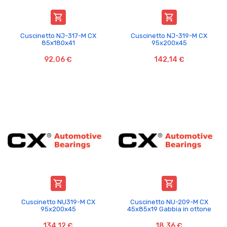


Cuscinetto NJ-317-M CX
Cuscinetto NJ-319-M CX
85x180x41
95x200x45
92,06 €
142,14 €


Cuscinetto NU319-M CX
Cuscinetto NU-209-M CX
95x200x45
45x85x19 Gabbia in ottone
134,12 €
18,36 €