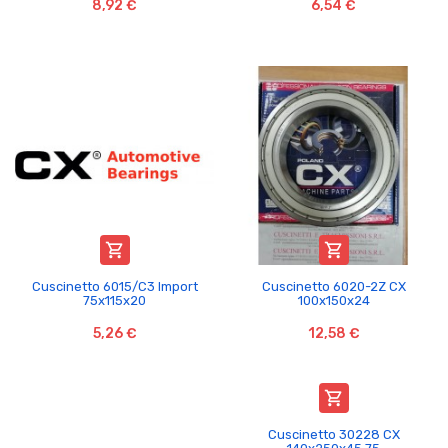
8,92 €
6,54 €


Cuscinetto 6015/C3 Import
Cuscinetto 6020-2Z CX
75x115x20
100x150x24
5,26 €
12,58 €

Cuscinetto 30228 CX