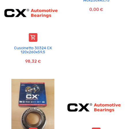
140x250x45,75
0,00 €

Cuscinetto 30324 CX
120x260x59,5
98,32 €