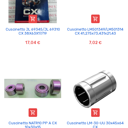


Cuscinetto JL 69345/JL 69310
Cuscinetto LM501349/LM501314
CX 38X63X17/19
CX 41,275x73,431x21,43
17,04 €
7,02 €


Cuscinetto NATR10 PP A CX
Cuscinetto LM-30-UU 30x45x64
10x30x15
CX