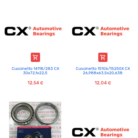


Cuscinetto 14118/283 CX
Cuscinetto 15106/15250X CX
30x72,1x22,5
26,988x63,5x20,638
12,54 €
12,04 €