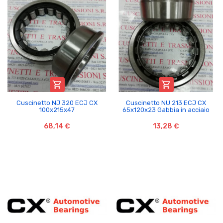


Cuscinetto NJ 320 ECJ CX
Cuscinetto NU 213 ECJ CX
100x215x47
65x120x23 Gabbia in acciaio
68,14 €
13,28 €