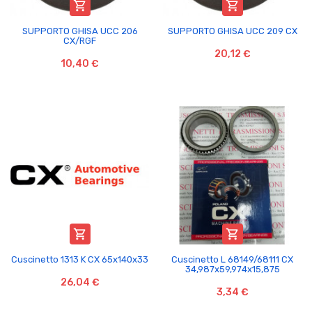


SUPPORTO GHISA UCC 206
SUPPORTO GHISA UCC 209 CX
CX/RGF
20,12 €
10,40 €


Cuscinetto 1313 K CX 65x140x33
Cuscinetto L 68149/68111 CX
34,987x59,974x15,875
26,04 €
3,34 €