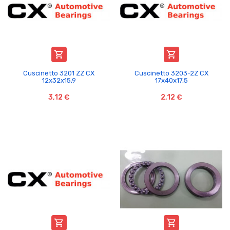


Cuscinetto 3201 ZZ CX
Cuscinetto 3203-2Z CX
12x32x15,9
17x40x17,5
3,12 €
2,12 €

