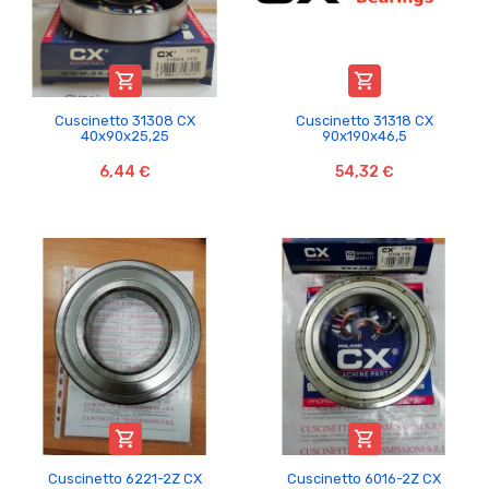


Cuscinetto 31308 CX
Cuscinetto 31318 CX
40x90x25,25
90x190x46,5
6,44 €
54,32 €


Cuscinetto 6221-2Z CX
Cuscinetto 6016-2Z CX