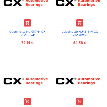


Cuscinetto NU-317-M CX
Cuscinetto NU-316-M CX
85x180x41
80x170x39
72,14 €
64,38 €

