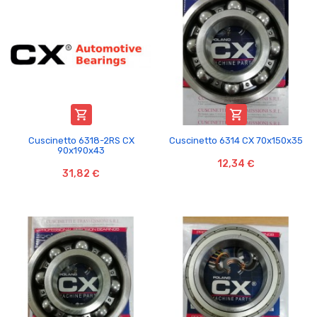


Cuscinetto 6318-2RS CX
Cuscinetto 6314 CX 70x150x35
90x190x43
12,34 €
31,82 €