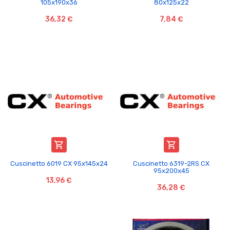
105x190x36
80x125x22
36,32 €
7,84 €


Cuscinetto 6019 CX 95x145x24
Cuscinetto 6319-2RS CX
95x200x45
13,96 €
36,28 €