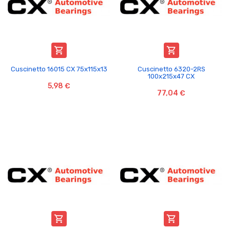


Cuscinetto 16015 CX 75x115x13
Cuscinetto 6320-2RS
100x215x47 CX
5,98 €
77,04 €

