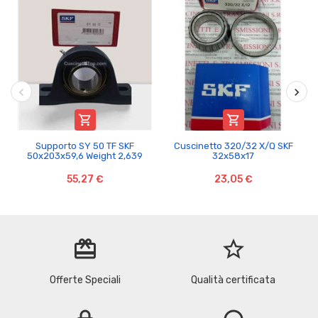


Supporto SY 50 TF SKF
Cuscinetto 320/32 X/Q SKF
50x203x59,6 Weight 2,639
32x58x17
55,27 €
23,05 €
redeem
star_border
Offerte Speciali
Qualità certificata