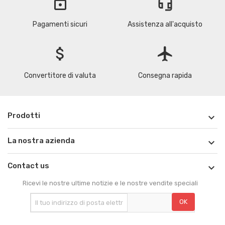
lock
headset_mic
Pagamenti sicuri
Assistenza all'acquisto
attach_money
flight
Convertitore di valuta
Consegna rapida
Prodotti

La nostra azienda

Contact us

Ricevi le nostre ultime notizie e le nostre vendite speciali